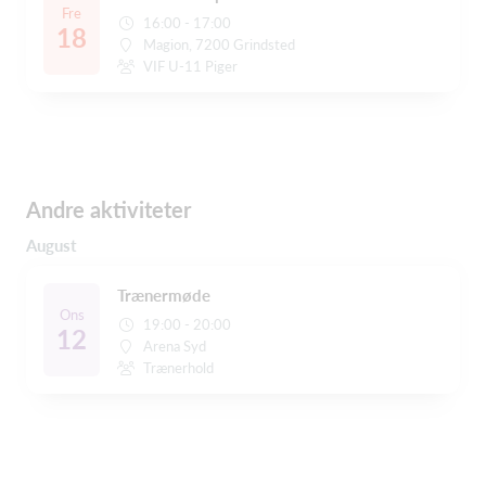
Fre
16:00 - 17:00
18
Magion, 7200 Grindsted
VIF U-11 Piger
Andre aktiviteter
August
Trænermøde
Ons
19:00 - 20:00
12
Arena Syd
Trænerhold