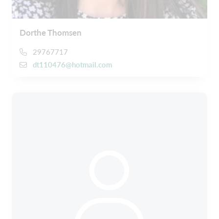
Dorthe Thomsen
29767717
dt110476@hotmail.com