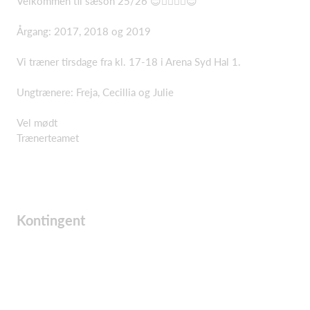
Velkommen til sæson 25/26 😊🤾‍♂️🤾‍♀️😊
Årgang: 2017, 2018 og 2019
Vi træner tirsdage fra kl. 17-18 i Arena Syd Hal 1.
Ungtrænere: Freja, Cecillia og Julie
Vel mødt
Trænerteamet
Kontingent