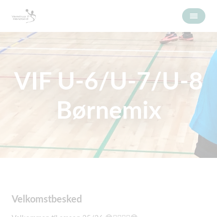
VIF U-6/U-7/U-8
Børnemix
Velkomstbesked