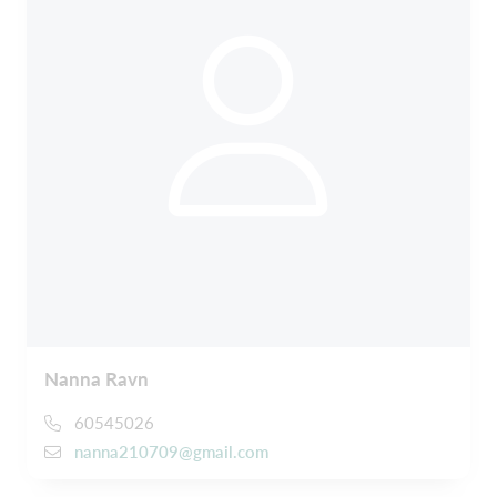
Nanna Ravn
60545026
nanna210709@gmail.com