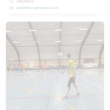
29698056
danielthorc@hotmail.com