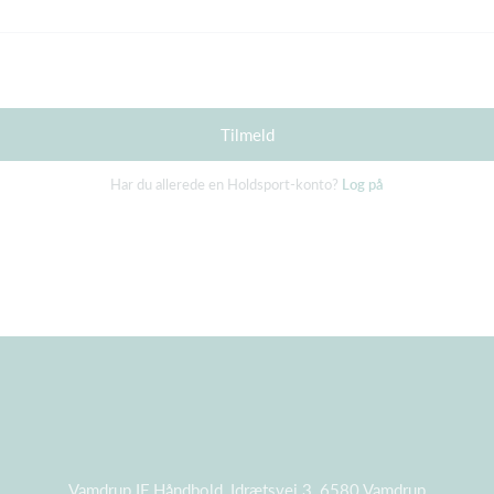
Tilmeld
Har du allerede en Holdsport-konto?
Log på
Vamdrup IF Håndbold, Idrætsvej 3, 6580 Vamdrup