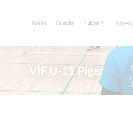
Forside
Kalender
Klubben
Holdovers
VIF U-11 Piger