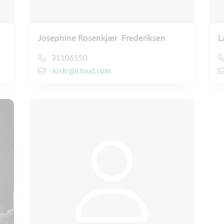
Josephine Rosenkjær Frederiksen
L
31106550
Josfr@icloud.com