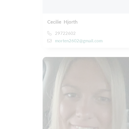
Cecilie Hjorth
29722602
morten2602@gmail.com