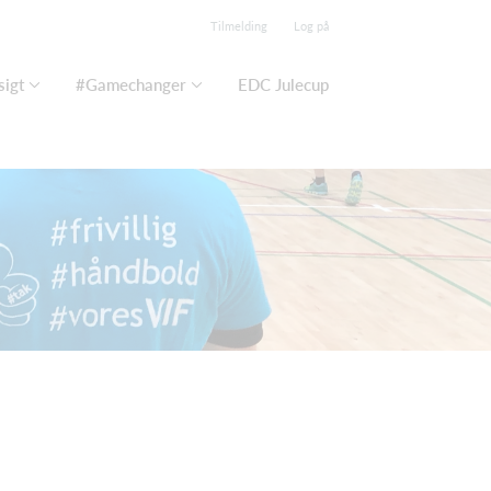
Tilmelding
Log på
igt
#Gamechanger
EDC Julecup