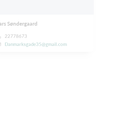
ars Søndergaard
22778673
Danmarksgade35@gmail.com