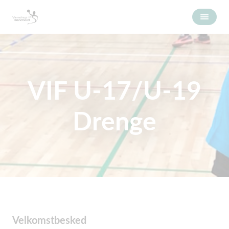
VIF U-17/U-19
Drenge
Velkomstbesked