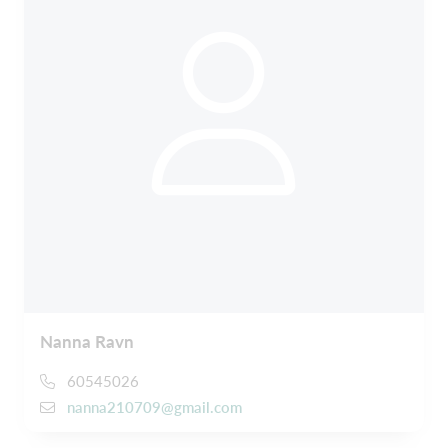
Nanna Ravn
60545026
nanna210709@gmail.com