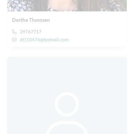
Dorthe Thomsen
29767717
dt110476@hotmail.com