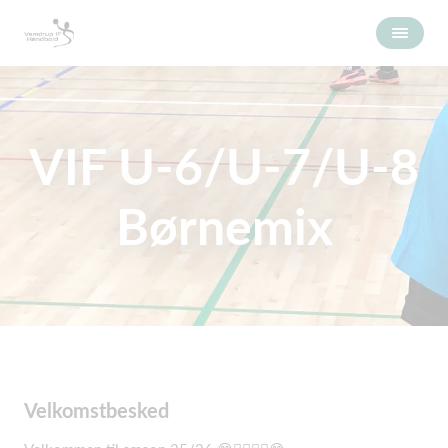
VIF U-6/U-7/U-8
Børnemix
Velkomstbesked