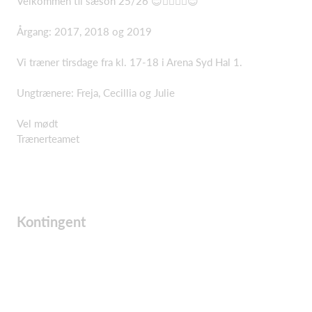
Velkommen til sæson 25/26 😊🤾‍♂️🤾‍♀️😊
Årgang: 2017, 2018 og 2019
Vi træner tirsdage fra kl. 17-18 i Arena Syd Hal 1.
Ungtrænere: Freja, Cecillia og Julie
Vel mødt
Trænerteamet
Kontingent