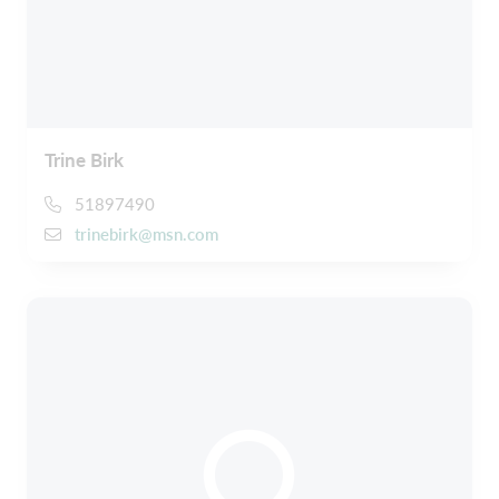
Trine Birk
51897490
trinebirk@msn.com