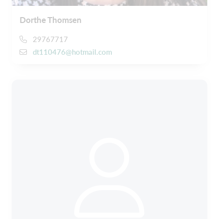
Dorthe Thomsen
29767717
dt110476@hotmail.com