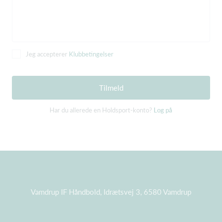
Jeg accepterer
Klubbetingelser
Tilmeld
Har du allerede en Holdsport-konto?
Log på
Vamdrup IF Håndbold, Idrætsvej 3, 6580 Vamdrup